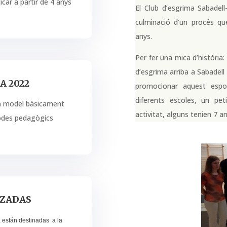
ticar a partir de 4 anys
El Club d’esgrima Sabadel
culminació d’un procés qu
anys.
Per fer una mica d’història
d’esgrima arriba a Sabadell
 2022
promocionar aquest espor
diferents escoles, un p
un model bàsicament
activitat, alguns tenien 7 a
todes pedagògics
IZADAS
a están destinadas a la