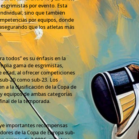
 esgrimistas por evento. Esta
 individual, sino que también
competencias por equipos, donde
, asegurando que los atletas más
n.
ra todos” es su énfasis en la
amplia gama de esgrimistas,
 edad, al ofrecer competiciones
 sub-20 como sub-23. Los
 a la clasificación de la Copa de
s y equipos de ambas categorías
 final de la temporada.
uye importantes recompensas
adores de la Copa de Europa sub-