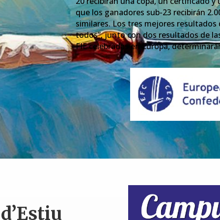
20 recibirán una copa, un certificado y
que los ganadores sub-23 recibirán 2.
similares. Los tres mejores resultados
todos”, junto con dos resultados de la
FIE celebradas en Europa, determinarán l
d’Estiu