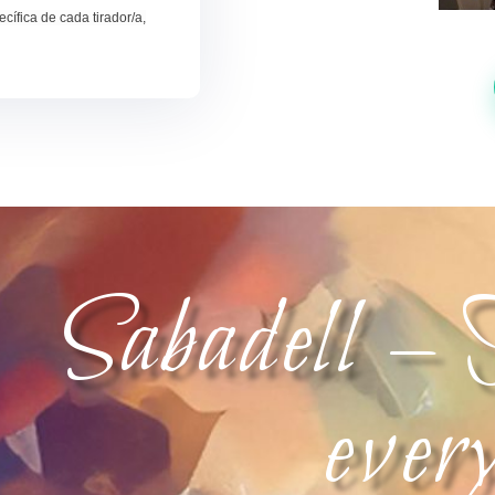
pecífica
de cada tirador/a,
Sabadell – 
ever