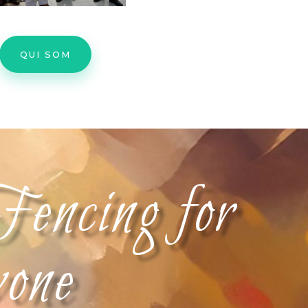
QUI SOM
Fencing for
yone