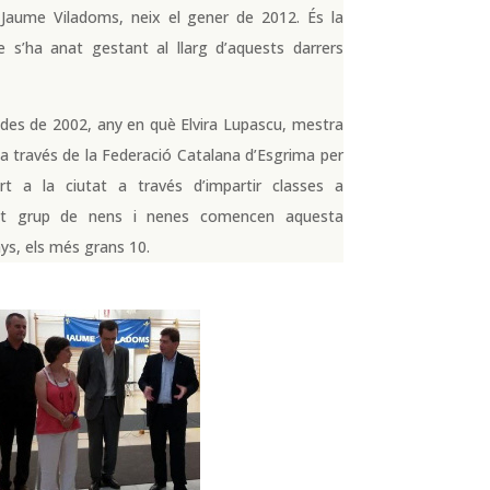
l-Jaume Viladoms, neix el gener de 2012. És la
e s’ha anat gestant al llarg d’aquests darrers
: des de 2002, any en què Elvira Lupascu, mestra
 a través de la Federació Catalana d’Esgrima per
t a la ciutat a través d’impartir classes a
etit grup de nens i nenes comencen aquesta
nys, els més grans 10.