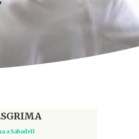
T
ESGRIMA
ma a Sabadell