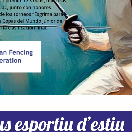
 un premio de 3.000€, mientras
000€, junto con honores
 de los torneos “Esgrima para
s Copas del Mundo Júnior de la
a clasificación final.