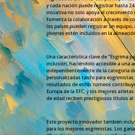
y cada nación puede registrar hasta 24
iniciativa no solo apoya el crecimiento
fomenta la colaboración a través de 
los países pueden registrar un equipo
jóvenes estén incluidos en la alineació
Una característica clave de “Esgrima pa
inclusión, haciéndolo accesible a una 
independientemente de la categoría de
personalizadas tanto para esgrimistas
resultados de estos torneos contribuyen
Europa de la EFC, y los mejores atleta
de edad reciben prestigiosos títulos al
Este proyecto innovador también incl
para los mejores esgrimistas. Los gan