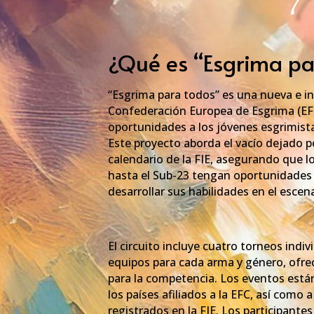
¿Qué es “Esgrima pa
“Esgrima para todos” es una nueva e int
Confederación Europea de Esgrima (EF
oportunidades a los jóvenes esgrimista
Este proyecto aborda el vacío dejado p
calendario de la FIE, asegurando que lo
hasta el Sub-23 tengan oportunidades 
desarrollar sus habilidades en el escen
El circuito incluye cuatro torneos indi
equipos para cada arma y género, ofr
para la competencia. Los eventos están
los países afiliados a la EFC, así como 
registrados en la FIE. Los participante