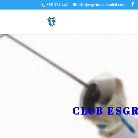
685 324 442
info@esgrimasabadell.com
CLUB ESG