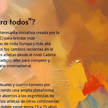
ra todos”?
eresante iniciativa creada por la
C) para brindar más
s de toda Europa y más allá.
or los cambios recientes en el
s atletas desde el nivel Cadete
adicionales para competir y
ario internacional.
viduales y cuatro torneos por
eciendo una amplia plataforma
 abiertos a los esgrimistas de
a los atletas de otros continentes
s deben tener entre 13 y 23 años,