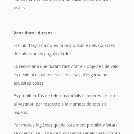
pistes.
Vestidors i dutxes
El Club d’Esgrima no es fa responsable dels objectes
de valor que es puguin perdre.
Es recomana que durant l’activitat els objectes de valor
es desin al espai reservat en la sala d’esgrima per
aquestes cosas.
Es prohibeix l’ús de telèfons mòbils i càmeres de fotos
al vestidor, per respecte a la intimitat de tots els
usuaris.
Per motius higiènics queda totalment prohibit afaitar-
se i depilar-se, i s’ha de procurar deixar els vestidors en